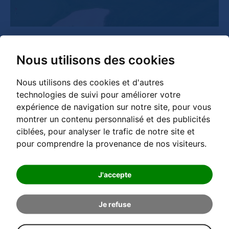
Directement au pied de la crête à l'arrivée de la
Nous utilisons des cookies
Streif, au milieu de son propre parcours de golf de 9
trous et encadrée par les majesteux massifs
Nous utilisons des cookies et d'autres
méridionaux de Kitzbühel, la famille Reisch reçoit
technologies de suivi pour améliorer votre
ses clients depuis 1974 selon la devise de la
expérience de navigation sur notre site, pour vous
montrer un contenu personnalisé et des publicités
cordialité, du Tyrol et de l'authenticité. L'eau
ciblées, pour analyser le trafic de notre site et
GRANDER® fait depuis plusieurs années partie du
pour comprendre la provenance de nos visiteurs.
concept. L'eau est une ressource précieuse pour
l'hôtesse Signe Reisch.
J'accepte
EN SAVOIR PLUS...
Je refuse
Boulangerie Café Rieß à Bechhofen