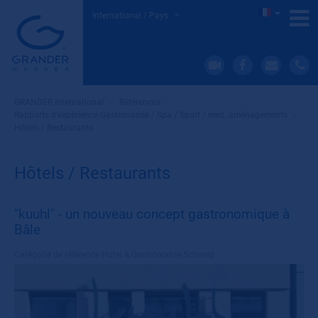
International / Pays
GRANDER International
»
Références
»
Rapports d'expérience Gastronomie / Spa / Sport / med. aménagements
»
Hôtels / Restaurants
Hôtels / Restaurants
"kuuhl" - un nouveau concept gastronomique à
Bâle
Catégorie de référence
Hotel & Gastronomie Schweiz