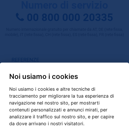
Numero di servizio
00 800 000 20335
Numero internazionale gratuito per chiamate da AT, DE (rete fissa,
mobile), IT (rete fissa), CH (rete fissa), ES (rete fissa), FR (rete fissa)
REFERENZE
GRANDER in loco
Noi usiamo i cookies
Filmati
Rapporti dal settore privato
Noi usiamo i cookies e altre tecniche di
Esperienze nell'ambito di Gastronomina / Spa / Sport /
tracciamento per migliorare la tua esperienza di
Strutture med.
navigazione nel nostro sito, per mostrarti
Esperienze nell'ambito di Commercio / Industria / Agricoltura
contenuti personalizzati e annunci mirati, per
analizzare il traffico sul nostro sito, e per capire
da dove arrivano i nostri visitatori.