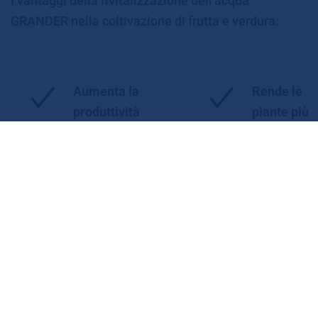
I vantaggi della rivitalizzazione dell'acqua
GRANDER nella coltivazione di frutta e verdura:
Aumenta la
Rende le
produttività
piante più
resistenti
Migliora la
Riduce la
qualità
necessità
delle
di sostanze
piante
chimiche e
fertilizzanti