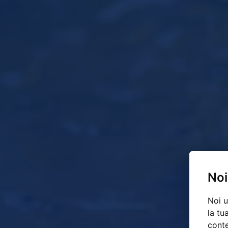
Noi
Noi u
la tu
conte