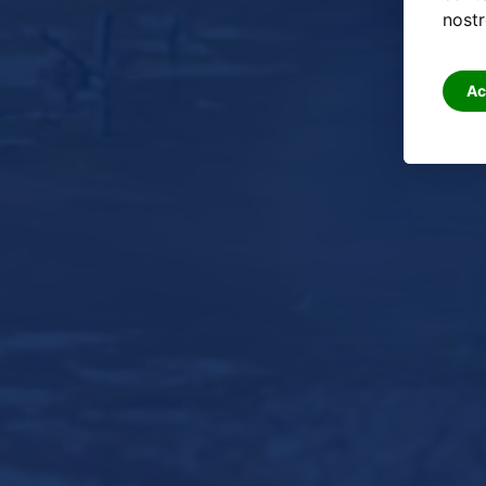
nostr
Ac