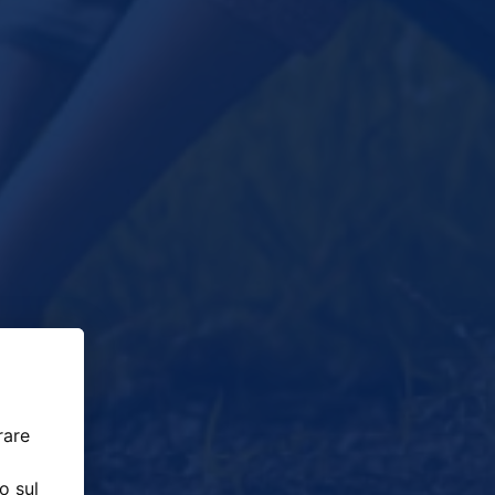
rare
o sul