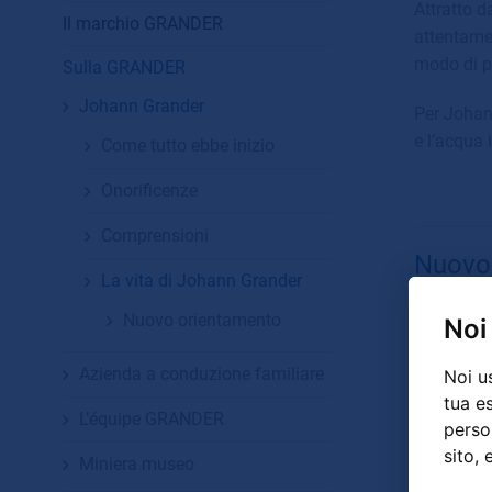
Attratto d
Il marchio GRANDER
attentamen
modo di pe
Sulla GRANDER
Johann Grander
Per Johann
e l’acqua 
Come tutto ebbe inizio
Onorificenze
Comprensioni
Nuovo
La vita di Johann Grander
Nuovo orientamento
Noi
Azienda a conduzione familiare
Noi u
tua e
L’équipe GRANDER
person
sito, 
Miniera museo