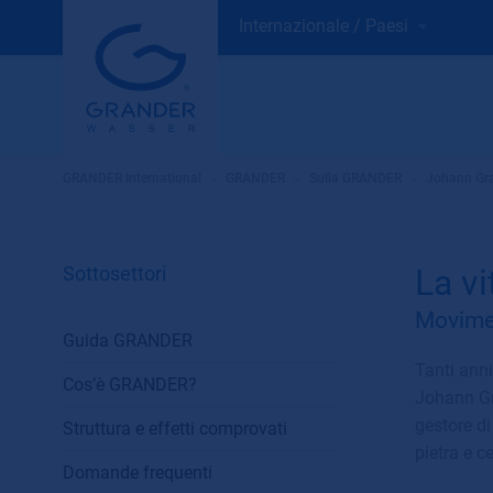
Internazionale / Paesi
GRANDER International
»
GRANDER
»
Sulla GRANDER
»
Johann Gr
Sottosettori
La v
Movimen
Guida GRANDER
Tanti ann
Cos’è GRANDER?
Johann Gr
gestore di
Struttura e effetti comprovati
pietra e c
Domande frequenti