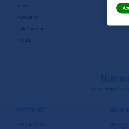
Ricerca
Ac
Assistenza
Collaborazione
Notizia
Numer
Numero internazionale grat
REFERENZE
GRANDE
GRANDER in loco
Dispositivi 
GRANDER