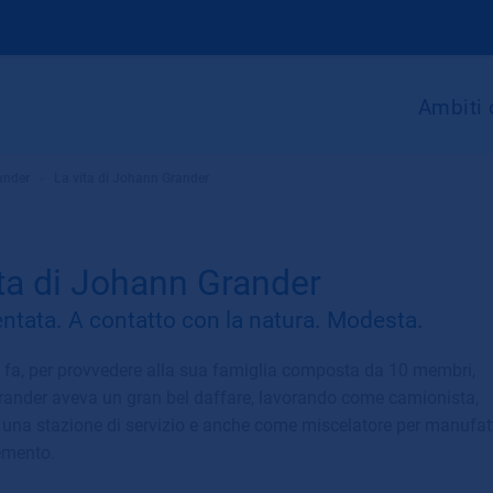
Ambiti 
ander
»
La vita di Johann Grander
ita di Johann Grander
tata. A contatto con la natura. Modesta.
i fa, per provvedere alla sua famiglia composta da 10 membri,
ander aveva un gran bel daffare, lavorando come camionista,
 una stazione di servizio e anche come miscelatore per manufatt
emento.