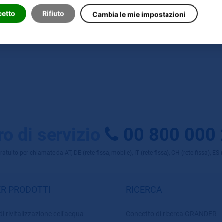
cetto
Rifiuto
Cambia le mie impostazioni
o di servizio
00 800 000
uito per chiamate da AT, DE (rete fissa, mobile), IT (rete fissa), CH (rete fissa), ES (r
R PRODOTTI
RICERCA
di rivitalizzazione dell'acqua
Concetto di ricerca GRANDER