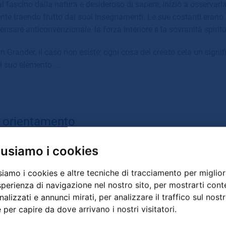
al fascino dalla natura e desideroso di sapere, iniziò a osservarl
te traendo frutto dai suoi insegnamenti. Le sue costanti erano i
nsare anticonvenzionale, la forza interiore e la sovranità spiritu
 Grander, il caso non esiste; ogni cosa del creato cela un signi
il suo elemento …
 orientamento
Johann Grander non si volle i
 usiamo i cookies
abbandonò la professione e 
intraprese un sentiero di cre
siamo i cookies e altre tecniche di tracciamento per miglior
sperienza di navigazione nel nostro sito, per mostrarti cont
alizzati e annunci mirati, per analizzare il traffico sul nost
e per capire da dove arrivano i nostri visitatori.