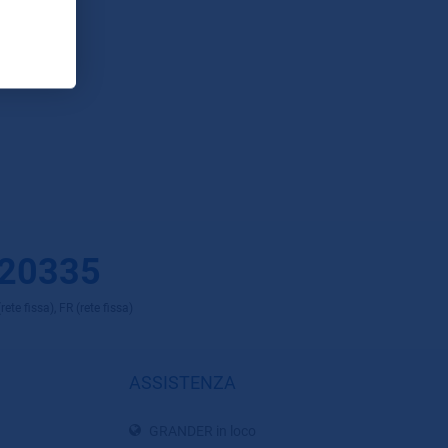
 20335
ete fissa), FR (rete fissa)
ASSISTENZA
GRANDER in loco