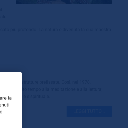
a
l
ale.
ficato più profondo. La natura è divenuta la sua maestra
nserire in strutture prefissate. Così, nel 1978,
dedicò molto tempo alla meditazione e alla lettura;
scita mentale e spirituale.
are la
enuti
ro
LEGGI TUTTO...