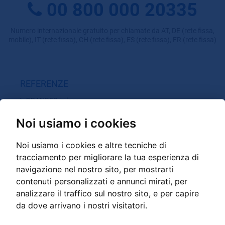
00 800 000 20335
Numero internazionale gratuito per chiamate da AT, DE (rete fissa,
mobile), IT (rete fissa), CH (rete fissa), ES (rete fissa), FR (rete fissa)
REFERENZE
GRANDER in loco
Filmati
Noi usiamo i cookies
Rapporti dal settore privato
Esperienze nell'ambito di Gastronomina / Spa / Sport /
Noi usiamo i cookies e altre tecniche di
Strutture med.
tracciamento per migliorare la tua esperienza di
Esperienze nell'ambito di Commercio / Industria / Agricoltura
navigazione nel nostro sito, per mostrarti
contenuti personalizzati e annunci mirati, per
analizzare il traffico sul nostro sito, e per capire
da dove arrivano i nostri visitatori.
GRANDER PRODOTTI