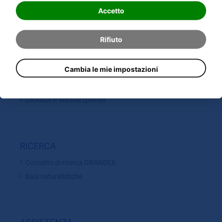
Dispositivi di rivitalizzazione dell'acqua GRANDER
Accetto
Dispositivo GRANDER per la rivitalizzazione della circolazione
Dispositivi cilindrici GRANDER
Rifiuto
Acqua Originale GRANDER
GRANDER Piccoli prodotti
Cambia le mie impostazioni
Fontane GRANDER
SANOMAG
GRANDER-Wasserspender
RICERCA
Concetto di ricerca GRANDER
Basi naturalistiche